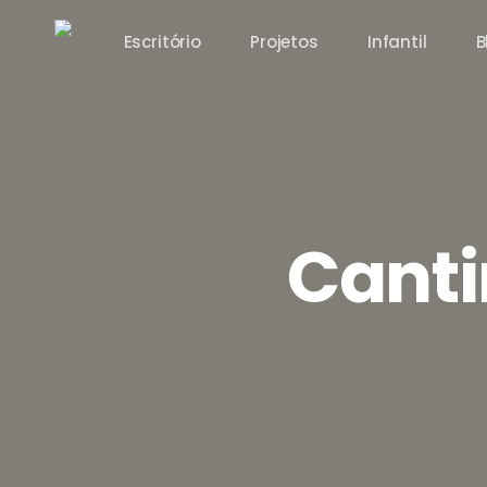
Skip
Escritório
Projetos
Infantil
B
to
main
content
Canti